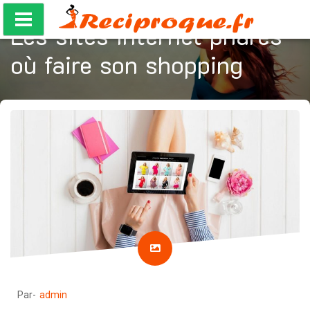
Accéder
au
Les sites internet phares
contenu
où faire son shopping
Par-
admin